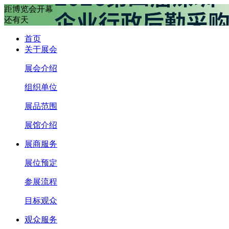
距博览会开幕
还有
天
首页
关于展会
展会介绍
组织单位
展品范围
展馆介绍
展商服务
展位预定
参展流程
目标观众
观众服务